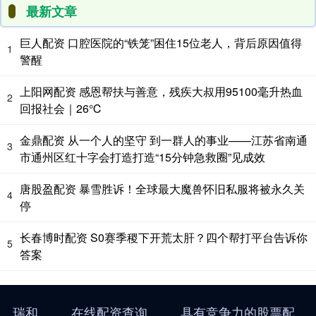
最新文章
巨人配资 口腔医院的“铁笼”困住15位老人，背后原因值得
1
警醒
上阳网配资 感恩帮扶与善意，残疾大叔用95100毫升热血
2
回报社会｜26℃
金鼎配资 从一个人的坚守 到一群人的事业——江苏省南通
3
市通州区红十字会打造打造“15分钟急救圈”见成效
唐股盈配资 暴雪胜诉！全球最大魔兽怀旧私服将被永久关
4
停
长春博时配资 S0赛季稷下开荒太肝？四个帮打平台告诉你
5
答案
瑞和
在线配资查询
具有竞争力的股票配