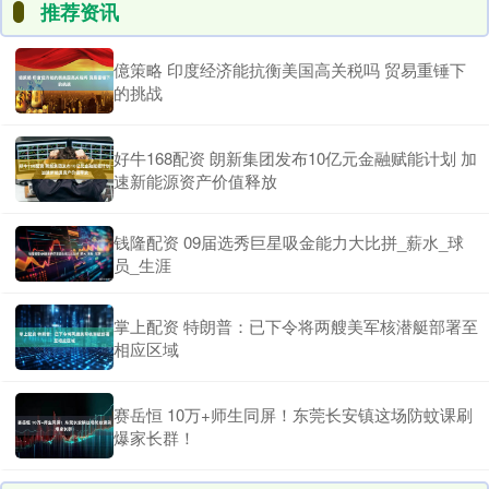
推荐资讯
億策略 印度经济能抗衡美国高关税吗 贸易重锤下
的挑战
好牛168配资 朗新集团发布10亿元金融赋能计划 加
速新能源资产价值释放
钱隆配资 09届选秀巨星吸金能力大比拼_薪水_球
员_生涯
掌上配资 特朗普：已下令将两艘美军核潜艇部署至
相应区域
赛岳恒 10万+师生同屏！东莞长安镇这场防蚊课刷
爆家长群！