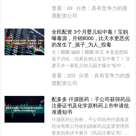
元，同比增长26.59%；归母净利润1....
查看：
69
分类：
具有竞争力的股
票配资公司
全民配资 3个月婴儿铅中毒！宝妈
曝毒源，月销8000，比天水更恶劣
的发生了_孩子_为人_投毒
文丨圈圈 编辑丨圈圈 前言 本意是想助
孩子消化，结果反倒让宝宝中毒了！ 甘
肃天水一家私立幼儿园才爆出“铅中
毒”事件，热度还没降下去，另一边就有
查看：
203
分类：
具有竞争力的股
宝妈实名举报，再次....
票配资公司
配多多 仟源医药：子公司获得药品
注册证书及化学原料药上市申请批
准通知书
仟源医药公告称，子公司杭州仟源保灵
药业有限公司收到国家药品监督管理局
签发的依伏卡塞片《药品注册证书》，