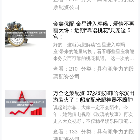
不会”发布。这将....
票配资公司
金鑫优配 金星进入摩羯，爱情不再
画大饼：近期“靠谱桃花”只宠这 5
宫！
好的，这就为您解读“金星进入摩羯
座”带来的能量转换，看看哪些星座将迎
来务实而可靠的桃花机遇。 这一次的行
移位，就像是给爱情世界注入了一剂强
查看：
210
分类：
具有竞争力的股
效“稳定剂”。当代表爱....
票配资公司
万全之策配资 37岁刘亦菲哈尔滨出
游装火了！貂皮配光腿神器不臃肿
说起刘亦菲，大家一定不会陌生。今
年，她凭借电视剧《玫瑰的故事》再次
走入大众视野，不仅稳坐娱乐圈顶流位
置，也让人们再次感受到她那宛如仙境
查看：
133
分类：
具有竞争力的股
般的美丽。无怪乎她能多年保....
票配资公司