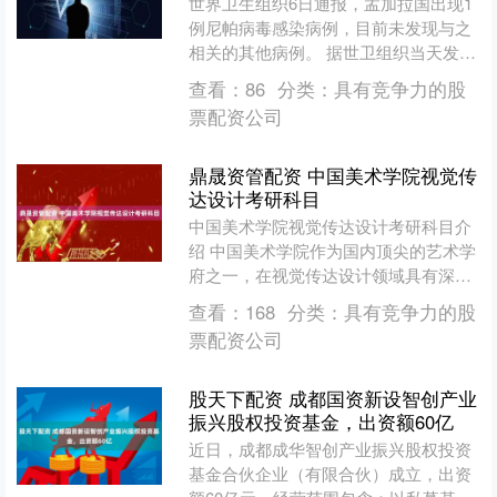
世界卫生组织6日通报，孟加拉国出现1
例尼帕病毒感染病例，目前未发现与之
相关的其他病例。 据世卫组织当天发布
的新闻公报介绍，感染者是一名生活在
查看：
86
分类：
具有竞争力的股
孟加拉国拉杰沙希地区....
票配资公司
鼎晟资管配资 中国美术学院视觉传
达设计考研科目
中国美术学院视觉传达设计考研科目介
绍 中国美术学院作为国内顶尖的艺术学
府之一，在视觉传达设计领域具有深厚
的学术积淀与广泛的行业影响力。报考
查看：
168
分类：
具有竞争力的股
该校视觉传达设计专业硕....
票配资公司
股天下配资 成都国资新设智创产业
振兴股权投资基金，出资额60亿
近日，成都成华智创产业振兴股权投资
基金合伙企业（有限合伙）成立，出资