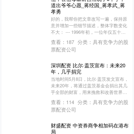
道出爷爷心愿_蒋经国_蒋孝武_蒋
孝勇
好的，我帮你把文章改写一遍，保持原
意并增加一些细节描述，整体字数变化
不大： --- 1996年初，一位年仅五十岁
的中年男子踏上了奉化这片土地，他来
查看：
187
分类：
具有竞争力的股
到蒋介石的故居....
票配资公司
深圳配资 比尔·盖茨宣布：未来20
年，几乎捐完
当地时间5月8日，比尔·盖茨发文宣布，
未来20年，将通过盖茨基金会捐出其几
乎全部的财富，用来挽救和改善世界各
地的生命。到2045年12月31日，盖茨基
查看：
114
分类：
具有竞争力的股
金会将永久....
票配资公司
财盛配资 中资券商争相加码在港布
局