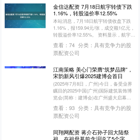
金信达配资 7月18日航宇转债下跌
1.16%，转股溢价率12.55%
本站消息，7月18日航宇转债收盘下跌
1.16%，报159.94元/张，成交额1亿元，
转股溢价率12.55%。 资料显示，航宇转
债信用级别为“AA-”，债券期限6....
查看：
74
分类：
具有竞争力的股
票配资公司
江南策略 美心门荣膺“筑梦品牌”，
宋韵新风引爆2025建博会首日
(2025年7月8日，广州)今日，备受业界
瞩目的2025中国(广州)国际建筑装饰博
览会(简称：建博会)在广州盛大启幕。
作为门业领域的民族标杆品牌，美心门
查看：
93
分类：
具有竞争力的股
以“山水....
票配资公司
同翔网配资 蒋介石孙子回大陆祭
祖，在祖母墓前含泪说了5个字，