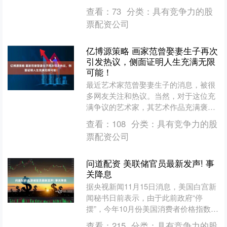
子公司江苏嘉逸医药有限公司收到依伏
查看：
73
分类：
具有竞争力的股
卡塞《化学原料药上市申请....
票配资公司
亿博源策略 画家范曾娶妻生子再次
引发热议，侧面证明人生充满无限
可能！
最近艺术家范曾娶妻生子的消息，被很
多网友关注和热议。当然，对于这位充
满争议的艺术家，其艺术作品充满褒
贬，就是人生轨迹也是被常人所不能理
查看：
108
分类：
具有竞争力的股
解。其实，这很正常，艺术家....
票配资公司
问道配资 美联储官员最新发声! 事
关降息
据央视新闻11月15日消息，美国白宫新
闻秘书日前表示，由于此前政府“停
摆”，今年10月份美国消费者价格指数
（CPI）和就业数据统计报告“可能永远
查看：
215
分类：
具有竞争力的股