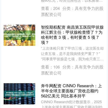
额60亿元，经营范围包含：以私募基金
从事股权投资、投资管理、资产管理等
查看：
204
分类：
具有竞争力的股
活动。企查查股权穿透显....
票配资公司
智投期权配资 南昌第五医院甲状腺
科江辉主任：甲状腺检查懵了？为
啥有时查 3 项，有时要查 5 项 7
项？
“上次体检只查了甲功三项，这次医生却
让查五项，是不是我病情变严重了？”
“同事查甲状腺是七项，我为啥只查三
项，会不会漏诊？” 不少人做甲状腺检
查看：
106
分类：
具有竞争力的股
查时，都会被 “甲....
票配资公司
奔牛网配资 CINNO Research：上
半年全球主要面板厂营收总额约
562亿美元 同比基本持平
CINNO Research统计数据显示，2025
上半年全球主要面板厂营收总额达到约