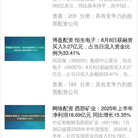
562亿美元，同比基本持平，其中Q2环
比增长约5.8%，同比则下滑4.2%。....
查看：
209
分类：
具有竞争力的股
票配资公司
博盈配资 恒生电子：8月8日获融资
买入3.27亿元，占当日流入资金比
例为33.41%
同花顺（300033）数据中心显示，恒生
电子（600570）8月8日获融资买入3.27
亿元，占当日买入金额的33.41%，当前
融资余额38.15亿元，占流通市值....
查看：
183
分类：
具有竞争力的股
票配资公司
网络配资 西部矿业：2025年上半年
净利润18.69亿元 同比增长15.35%
中证智能财讯西部矿业（601168）7月
26日披露2025年半年度报告。2025年上
半年，公司实现营业总收入316.19亿