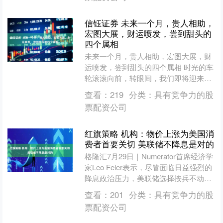
信钰证券 未来一个月，贵人相助，
宏图大展，财运喷发，尝到甜头的
四个属相
未来一个月，贵人相助，宏图大展，财
运喷发，尝到甜头的四个属相 时光的车
轮滚滚向前，转眼间，我们即将迎来一
个崭新的月份。在这充满无限可能的未
查看：
219
分类：
具有竞争力的股
来里，宇宙的星辰正悄然....
票配资公司
红旗策略 机构：物价上涨为美国消
费者首要关切 美联储不降息是对的
格隆汇7月29日｜Numerator首席经济学
家Leo Feler表示，尽管面临日益强烈的
降息政治压力，美联储选择按兵不动是
正确的。美联储如今正努力使其双重使
查看：
201
分类：
具有竞争力的股
命....
票配资公司