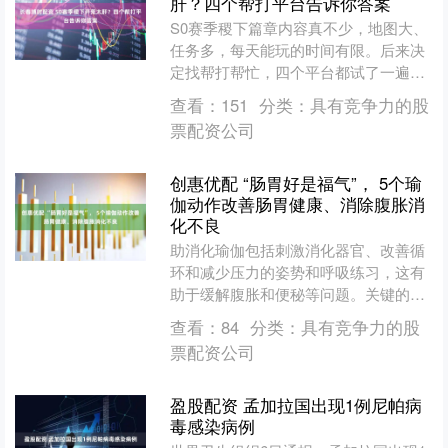
肝？四个帮打平台告诉你答案
S0赛季稷下篇章内容真不少，地图大、
任务多，每天能玩的时间有限。后来决
定找帮打帮忙，四个平台都试了一遍，
下面说说真实感受。 氪金兽 第一家试的
查看：
151
分类：
具有竞争力的股
是氪金兽。氪金兽本....
票配资公司
创惠优配 “肠胃好是福气”， 5个瑜
伽动作改善肠胃健康、消除腹胀消
化不良
助消化瑜伽包括刺激消化器官、改善循
环和减少压力的姿势和呼吸练习，这有
助于缓解腹胀和便秘等问题。关键的体
式包括扭转(像坐式脊柱扭转或仰卧式脊
查看：
84
分类：
具有竞争力的股
柱扭转)来按摩肠道，轻....
票配资公司
盈股配资 孟加拉国出现1例尼帕病
毒感染病例