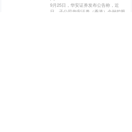
9月25日，华安证券发布公告称，近
日，子公司华安证券（香港）金融控股
有限公司（以下简称“华安金控”）获得
香港证监会（SFC）核发的6号牌照（就
查看：
190
分类：
具有竞争力的股
机构融资提供意见）....
票配资公司
华生证券 【趋势交易】如何躲过主
跌，而又能吃到主升？
如题：如何躲过主跌，而又能吃到主
升？ 有人说这是不可能的，风险与机会
总是相伴而生的，机会越大，风险也
大，富贵险中求，高风险高回报，低风
查看：
163
分类：
具有竞争力的股
险的收益比较稳定，回报也低....
票配资公司
友兴网配资 2025年9月12日北京京
丰岳各庄农副产品批发市场价格行
情
（原标题：2025年9月12日北京京丰岳