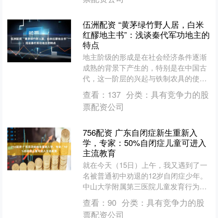
伍洲配资 “黄茅绿竹野人居，白米
红醪地主书”：浅谈秦代军功地主的
特点
地主阶级的形成是在社会经济条件逐渐
成熟的背景下产生的，特别是在中国古
代，这一阶层的兴起与铁制农具的使
用、养牛等农业生产力的发展密切相
查看：
137
分类：
具有竞争力的股
关，同时还与土地私有制、个体....
票配资公司
756配资 广东自闭症新生重新入
学，专家：50%自闭症儿童可进入
主流教育
就在今天（15日）上午，我又遇到了一
名被普通初中劝退的12岁自闭症少年。
中山大学附属第三医院儿童发育行为中
心学科带头人邹小兵说。 第一财经于9
查看：
90
分类：
具有竞争力的股
月14日报道了两名....
票配资公司