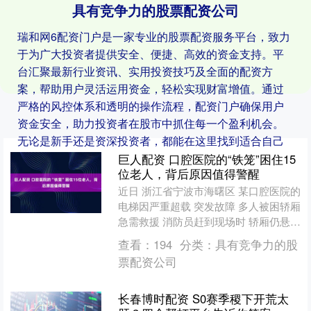
具有竞争力的股票配资公司
瑞和网6配资门户是一家专业的股票配资服务平台，致力
于为广大投资者提供安全、便捷、高效的资金支持。平
台汇聚最新行业资讯、实用投资技巧及全面的配资方
案，帮助用户灵活运用资金，轻松实现财富增值。通过
严格的风控体系和透明的操作流程，配资门户确保用户
资金安全，助力投资者在股市中抓住每一个盈利机会。
无论是新手还是资深投资者，都能在这里找到适合自己
的配资服务。
巨人配资 口腔医院的“铁笼”困住15
位老人，背后原因值得警醒
近日 浙江省宁波市海曙区 某口腔医院的
电梯因严重超载 突发故障 多人被困轿厢
急需救援 消防员赶到现场时 轿厢仍悬停
在2楼 消防员随即与电梯维保人员 合力
查看：
194
分类：
具有竞争力的股
将电梯....
票配资公司
长春博时配资 S0赛季稷下开荒太