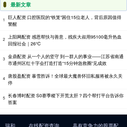
最新文章
巨人配资 口腔医院的“铁笼”困住15位老人，背后原因值得
1
警醒
上阳网配资 感恩帮扶与善意，残疾大叔用95100毫升热血
2
回报社会｜26℃
金鼎配资 从一个人的坚守 到一群人的事业——江苏省南通
3
市通州区红十字会打造打造“15分钟急救圈”见成效
唐股盈配资 暴雪胜诉！全球最大魔兽怀旧私服将被永久关
4
停
长春博时配资 S0赛季稷下开荒太肝？四个帮打平台告诉你
5
答案
瑞和
在线配资查询
具有竞争力的股票配