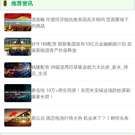
推荐资讯
億策略 印度经济能抗衡美国高关税吗 贸易重锤下
的挑战
好牛168配资 朗新集团发布10亿元金融赋能计划 加
速新能源资产价值释放
钱隆配资 09届选秀巨星吸金能力大比拼_薪水_球
员_生涯
赛岳恒 10万+师生同屏！东莞长安镇这场防蚊课刷
爆家长群！
易云达 固态电池行情火热 机会来了？丨财经头条