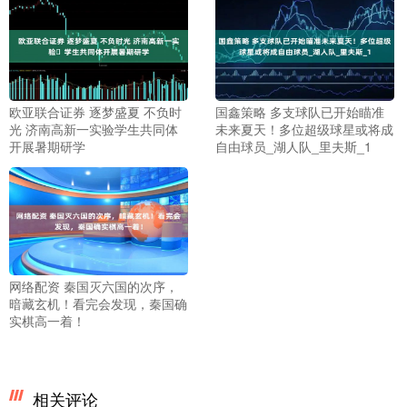
欧亚联合证券 逐梦盛夏 不负时
国鑫策略 多支球队已开始瞄准
光 济南高新一实验​学生共同体
未来夏天！多位超级球星或将成
开展暑期研学
自由球员_湖人队_里夫斯_1
网络配资 秦国灭六国的次序，
暗藏玄机！看完会发现，秦国确
实棋高一着！
相关评论