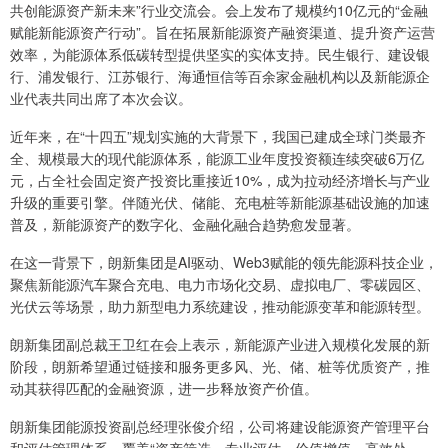
共创能源资产新未来”行业交流会。会上发布了规模约10亿元的“金融
赋能新能源资产行动”。旨在拓展新能源资产融资渠道、提升资产运营
效率，为能源体系低碳转型提供坚实的实体支持。民生银行、建设银
行、浦发银行、江苏银行、海通恒信等百余家金融机构以及新能源企
业代表共同出席了本次会议。
近年来，在“十四五”规划实施的大背景下，我国已建成全球门类最齐
全、规模最大的现代能源体系，能源工业年度投资额连续突破6万亿
元，占全社会固定资产投资比重接近10%，成为拉动经济增长与产业
升级的重要引擎。伴随光伏、储能、充电桩等新能源基础设施的加速
普及，新能源资产的数字化、金融化融合趋势愈发显著。
在这一背景下，朗新集团是AI驱动、Web3赋能的领先能源科技企业，
聚焦新能源汽车聚合充电、电力市场化交易、虚拟电厂、零碳园区、
光伏云等场景，助力新型电力系统建设，推动能源变革和能源转型。
朗新集团副总裁王卫红在会上表示，新能源产业进入规模化发展的新
阶段，朗新希望通过链接和服务更多风、光、储、桩等优质资产，推
动其获得匹配的金融资源，进一步释放资产价值。
朗新集团能源投资副总经理张俊介绍，公司将建设能源资产管理平台