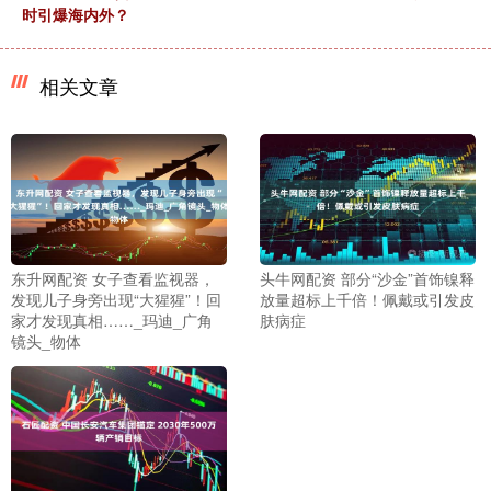
时引爆海内外？
相关文章
东升网配资 女子查看监视器，
头牛网配资 部分“沙金”首饰镍释
发现儿子身旁出现“大猩猩”！回
放量超标上千倍！佩戴或引发皮
家才发现真相……_玛迪_广角
肤病症
镜头_物体