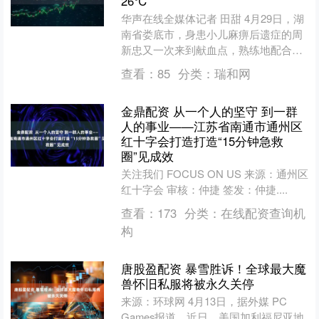
26℃
华声在线全媒体记者 田甜 4月29日，湖
南省娄底市，身患小儿麻痹后遗症的周
新忠又一次来到献血点，熟练地配合医
护人员完成献血流程。从2000年第一次
查看：
85
分类：
瑞和网
撸起袖子无偿献....
金鼎配资 从一个人的坚守 到一群
人的事业——江苏省南通市通州区
红十字会打造打造“15分钟急救
圈”见成效
关注我们 FOCUS ON US 来源：通州区
红十字会 审核：仲捷 签发：仲捷....
查看：
173
分类：
在线配资查询机
构
唐股盈配资 暴雪胜诉！全球最大魔
兽怀旧私服将被永久关停
来源：环球网 4月13日，据外媒 PC
Games报道，近日，美国加利福尼亚地