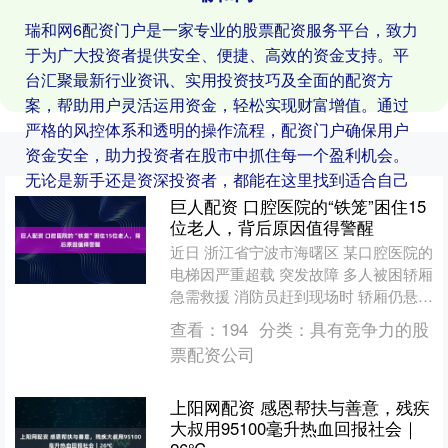
瑞和网6配资门户是一家专业的股票配资服务平台，致力
于为广大投资者提供安全、便捷、高效的资金支持。平
台汇聚最新行业资讯、实用投资技巧及全面的配资方
案，帮助用户灵活运用资金，轻松实现财富增值。通过
严格的风控体系和透明的操作流程，配资门户确保用户
资金安全，助力投资者在股市中抓住每一个盈利机会。
无论是新手还是资深投资者，都能在这里找到适合自己
的配资服务。
巨人配资 口腔医院的“铁笼”困住15
位老人，背后原因值得警醒
近日 浙江省宁波市海曙区 某口腔医院的
电梯因严重超载 突发故障 多人被困轿厢
急需救援 消防员赶到现场时 轿厢仍悬停
在2楼 消防员随即与电梯维保人员 合力
查看：
194
分类：
具有竞争力的股
将电梯....
票配资公司
上阳网配资 感恩帮扶与善意，残疾
大叔用95100毫升热血回报社会｜