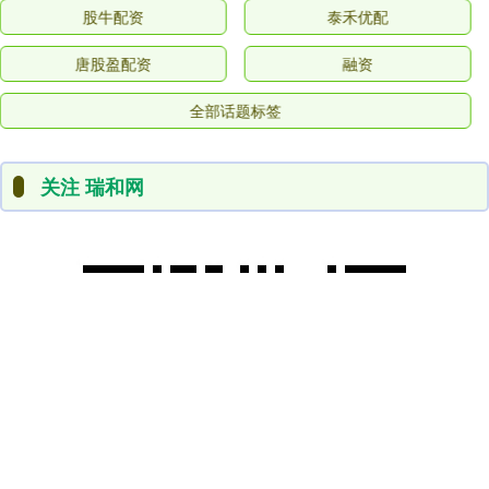
股牛配资
泰禾优配
唐股盈配资
融资
全部话题标签
关注 瑞和网
查询机构