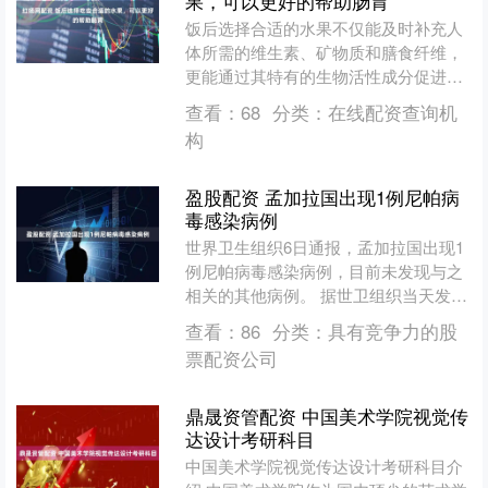
果，可以更好的帮助肠胃
饭后选择合适的水果不仅能及时补充人
体所需的维生素、矿物质和膳食纤维，
更能通过其特有的生物活性成分促进肠
胃蠕动、加速食物消化，有效缓解餐后
查看：
68
分类：
在线配资查询机
的油腻感与饱腹感。从现代....
构
盈股配资 孟加拉国出现1例尼帕病
毒感染病例
世界卫生组织6日通报，孟加拉国出现1
例尼帕病毒感染病例，目前未发现与之
相关的其他病例。 据世卫组织当天发布
的新闻公报介绍，感染者是一名生活在
查看：
86
分类：
具有竞争力的股
孟加拉国拉杰沙希地区....
票配资公司
鼎晟资管配资 中国美术学院视觉传
达设计考研科目
中国美术学院视觉传达设计考研科目介