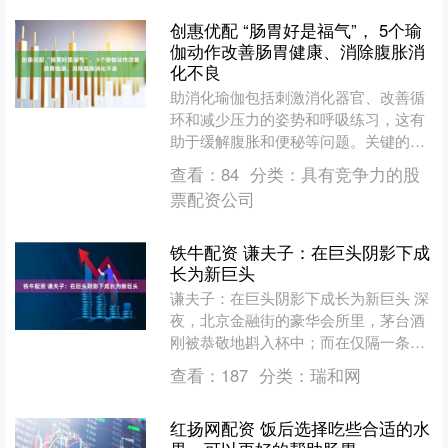
创惠优配 “肠胃好是福气”， 5个瑜
伽动作改善肠胃健康、消除腹胀消
化不良
助消化瑜伽包括刺激消化器官、改善循
环和减少压力的姿势和呼吸练习，这有
助于缓解腹胀和便秘等问题。关键的体
式包括扭转(像坐式脊柱扭转或仰卧式脊
查看：
84
分类：
具有竞争力的股
柱扭转)来按摩肠道，轻....
票配资公司
铁牛配资 谦夫子：在巨头阴影下成
长为新巨头
谦夫子：在巨头阴影下成长为新巨头 深
夜，北京金融街的豪华会所里，茅台酒
刚被恭敬地斟入杯中；而在仅隔一条街
的高端公寓书房里，一位私募合伙人却
查看：
187
分类：
瑞和网
正在独酌谦夫子养生露酒....
红扬网配资 饭后选择吃些合适的水