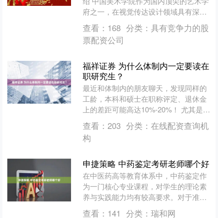
绍 中国美术学院作为国内顶尖的艺术学
府之一，在视觉传达设计领域具有深厚
的学术积淀与广泛的行业影响力。报考
查看：
168
分类：
具有竞争力的股
该校视觉传达设计专业硕....
票配资公司
福祥证券 为什么体制内一定要读在
职研究生？
最近和体制内的朋友聊天，发现同样的
工龄，本科和硕士在职称评定、退休金
上的差距可能高达10%-20%！ 尤其是评
职称时，硕士就像一张“隐形通行
查看：
203
分类：
在线配资查询机
证”——更容易晋升高....
构
申捷策略 中药鉴定考研老师哪个好
在中医药高等教育体系中，中药鉴定作
为一门核心专业课程，对学生的理论素
养与实践能力均有较高要求。对于准备
参加硕士研究生入学考试的学生而言，
查看：
141
分类：
瑞和网