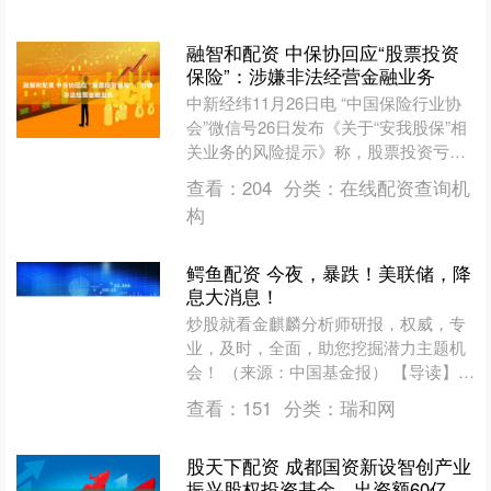
选择一位专业扎实、教学严....
融智和配资 中保协回应“股票投资
保险”：涉嫌非法经营金融业务
中新经纬11月26日电 “中国保险行业协
会”微信号26日发布《关于“安我股保”相
关业务的风险提示》称，股票投资亏损
不属于保险可承保范围，目前金融监管
查看：
204
分类：
在线配资查询机
部门未批准或....
构
鳄鱼配资 今夜，暴跌！美联储，降
息大消息！
炒股就看金麒麟分析师研报，权威，专
业，及时，全面，助您挖掘潜力主题机
会！ （来源：中国基金报） 【导读】谷
歌芯片冲击英伟达，科技股大跌， 疲软
查看：
151
分类：
瑞和网
数据重燃12月降息....
股天下配资 成都国资新设智创产业
振兴股权投资基金，出资额60亿