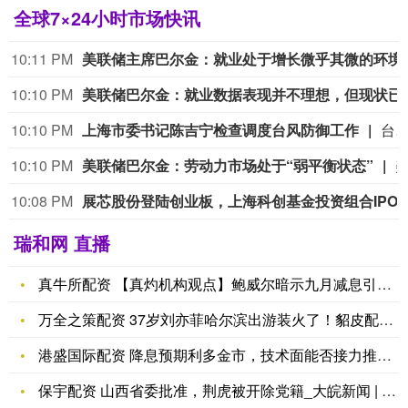
全球7×24小时市场快讯
10:11 PM
美联储主席巴尔金
10:10 PM
美联储巴尔金：就业
10:10 PM
上海市委书记陈吉宁检查调度台风防御工作
台风“白海豚”对上海风雨影响逐渐增强，全市各方面迅速行动起来，加强值班值守、做好充分准备。今天（8月7日）下午，上海市委书记陈吉宁在市防汛指挥部检查调度台风防御工作时指出，要紧扣此次台风“风长雨强”特点，抓实抓细防汛应急抢险救灾各项准备和防御措施，江河堤防要加强巡查排险，低洼易涝点等风险隐患要及时整治消除，河网和排水管网要做好预降、腾出调蓄库容，防汛物资要加紧补齐备足，应急力量要科学配置
好
牛
10:10 PM
美联储巴尔金：劳动力市场处于“弱平衡状态”
168
10:08 PM
展芯股份登陆创业板，上海科创基金投资组合I
配
资
瑞和网 直播
朗
新
億
集
真牛所配资 【真灼机构观点】鲍威尔暗示九月减息引发全球股市反
策
团
万全之策配资 37岁刘亦菲哈尔滨出游装火了！貂皮配光腿神器不
略
发
印
布
港盛国际配资 降息预期利多金市，技术面能否接力推动？
度
10
经
亿
保宇配资 山西省委批准，荆虎被开除党籍_大皖新闻 | 安徽网
济
元