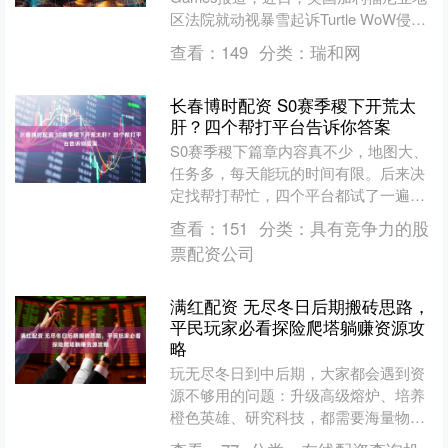
区法院就动视暴雪起诉Turtle WoW侵权
一案作出判决，暴雪最终胜诉，法院向
查看：
149
分类：
瑞和网
这款....
长春博时配资 S0赛季稷下开荒太
肝？四个帮打平台告诉你答案
S0赛季稷下篇章内容真不少，地图大、
任务多，每天能玩的时间有限。后来决
定找帮打帮忙，四个平台都试了一遍，
下面说说真实感受。 氪金兽 第一家试的
查看：
151
分类：
具有竞争力的股
是氪金兽。氪金兽本....
票配资公司
满红配资 无尽冬日后期搬砖思路，
平民玩家必看探险爬塔躺赚资源攻
略
玩无尽冬日到中后期，大家都会遇到资
源不够用的问题：升级高级熔炉、培养
橙色英雄、研究科技，都需要海量物
资。其实游戏内有一套成熟的搬砖养号