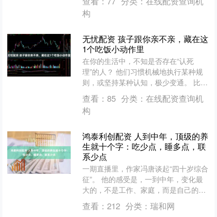
查看：
77
分类：
在线配资查询机
逻辑，不用氪，靠资源变现和....
构
无忧配资 孩子跟你亲不亲，藏在这
1个吃饭小动作里
在你的生活中，不知是否存在“认死
理”的人？ 他们习惯机械地执行某种规
则，或坚持某种认知，极少变通。 比如
去年在网络上爆火的“丝瓜老奶”。 她是
查看：
85
分类：
在线配资查询机
博主累子以自己的母....
构
鸿泰利创配资 人到中年，顶级的养
生就十个字：吃少点，睡多点，联
系少点
一期直播里，作家冯唐谈起“四十岁综合
征”。 他的感受是，一到中年，变化最
大的，不是工作、家庭，而是自己的身
体。 整个人不像年轻时那么能扛了，受
查看：
212
分类：
瑞和网
点凉就感冒，一着急....