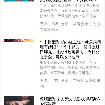
近日，成都成华智创产业振兴股权投资
基金合伙企业（有限合伙）成立，出资
额60亿元，经营范围包含：以私募基金
从事股权投资、投资管理、资产管理等
查看：
205
分类：
具有竞争力的股
活动。企查查股权穿透显....
票配资公司
牛多财配资 杨小红主任：糖尿病调
理有妙招！一个中药方，健脾强过
归脾丸、补肾胜过地黄丸，今日公
之于众，建议收藏起来
很多糖尿病人长期被血糖波动、乏力、
口干等问题困扰，这时调理单靠归脾丸
健脾，缺了降糖、养阴的关键作用，单
靠地黄丸补肾，又改善不了脾胃运化
查看：
133
分类：
在线配资查询机
差、痰湿内阻的问题。 今天....
构
保顺配资 多方聚力筑防线 共话IgA
肾病科普