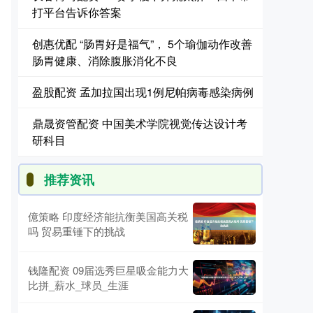
打平台告诉你答案
创惠优配 “肠胃好是福气”， 5个瑜伽动作改善
肠胃健康、消除腹胀消化不良
盈股配资 孟加拉国出现1例尼帕病毒感染病例
鼎晟资管配资 中国美术学院视觉传达设计考
研科目
推荐资讯
億策略 印度经济能抗衡美国高关税
吗 贸易重锤下的挑战
钱隆配资 09届选秀巨星吸金能力大
比拼_薪水_球员_生涯