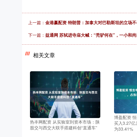
上一篇：
金港赢配资 特朗普：加拿大对巴勒斯坦的立场
下一篇：
益通网 苏轼进寺庙大喊：“秃驴何在”，一小和
相关文章
博盈配资 
热丰网配资 从实验室到资本市场：陕
买入3.27
股交与西交大联手搭建科创“直通车”
为33.41%