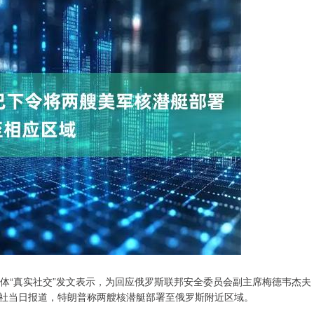
体“真实社交”发文表示，为回应俄罗斯联邦安全委员会副主席梅德韦杰夫
社当日报道，特朗普称两艘核潜艇部署至俄罗斯附近区域。