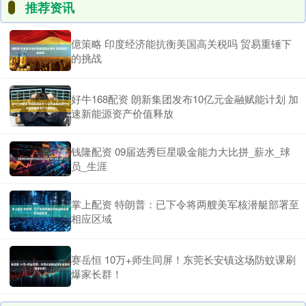
推荐资讯
億策略 印度经济能抗衡美国高关税吗 贸易重锤下
的挑战
好牛168配资 朗新集团发布10亿元金融赋能计划 加
速新能源资产价值释放
钱隆配资 09届选秀巨星吸金能力大比拼_薪水_球
员_生涯
掌上配资 特朗普：已下令将两艘美军核潜艇部署至
相应区域
赛岳恒 10万+师生同屏！东莞长安镇这场防蚊课刷
爆家长群！