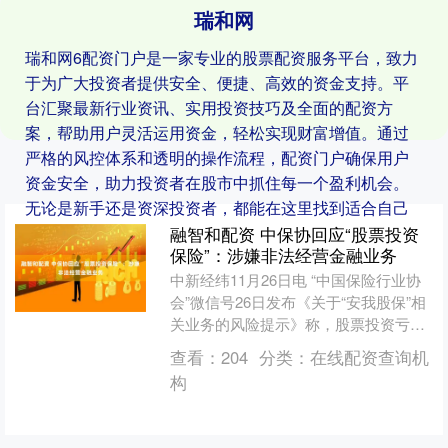
瑞和网
瑞和网6配资门户是一家专业的股票配资服务平台，致力
于为广大投资者提供安全、便捷、高效的资金支持。平
台汇聚最新行业资讯、实用投资技巧及全面的配资方
案，帮助用户灵活运用资金，轻松实现财富增值。通过
严格的风控体系和透明的操作流程，配资门户确保用户
资金安全，助力投资者在股市中抓住每一个盈利机会。
无论是新手还是资深投资者，都能在这里找到适合自己
的配资服务。
融智和配资 中保协回应“股票投资
保险”：涉嫌非法经营金融业务
中新经纬11月26日电 “中国保险行业协
会”微信号26日发布《关于“安我股保”相
关业务的风险提示》称，股票投资亏损
不属于保险可承保范围，目前金融监管
查看：
204
分类：
在线配资查询机
部门未批准或....
构