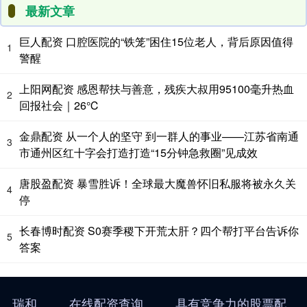
最新文章
巨人配资 口腔医院的“铁笼”困住15位老人，背后原因值得
1
警醒
上阳网配资 感恩帮扶与善意，残疾大叔用95100毫升热血
2
回报社会｜26℃
金鼎配资 从一个人的坚守 到一群人的事业——江苏省南通
3
市通州区红十字会打造打造“15分钟急救圈”见成效
唐股盈配资 暴雪胜诉！全球最大魔兽怀旧私服将被永久关
4
停
长春博时配资 S0赛季稷下开荒太肝？四个帮打平台告诉你
5
答案
瑞和
在线配资查询
具有竞争力的股票配