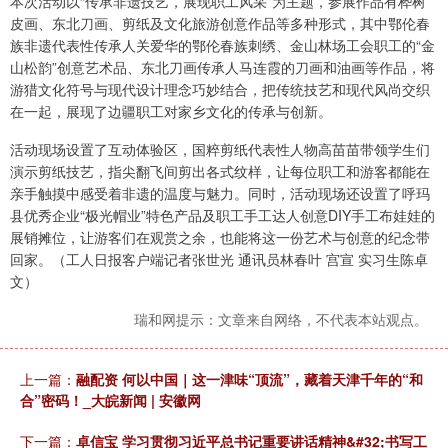
本次活动以“传承非遗技艺，展现职工风采”为主题，参展作品有桦树
皮画、东北刀画、剪纸及文化旅游创意作品等多种形式，其中鄂伦春
族非遗代表性传承人关爱华的鄂伦春族刺绣、金山林场工会职工的“金
山松韵”创意艺术品、东北刀画传承人马连霞的刀画和油画等作品，将
游猎文化符号与现代设计理念巧妙结合，把传统技艺和现代风尚交织
在一起，展现了边疆职工对家乡文化的传承与创新。
活动现场设置了互动体验区，国粹剪纸代表性人物高苗苗带领学生们
演示剪纸技艺，指尖翻飞间剪出各式纹样，让每位职工和游客都能在
亲手触摸中感受着非遗的温度与魅力。同时，活动现场还设置了呼玛
县优秀企业“极光帽业”特色产品及职工手工达人创意DIY手工布娃娃的
展销摊位，让游客们在观赏之余，也能将这一份艺术与创意的纪念带
回家。（工人日报客户端记者张世光 通讯员林春叶 宫宣 实习生陈卓
文）
瑞和网提示：文章来自网络，不代表本站观点。
上一篇：
融配资 何以中国｜这一津味“顶流”，藏着天津千年的“和
合”密码！_大皖新闻 | 安徽网
下一篇：
卓信宝 学习贯彻习近平总书记重要讲话精神&#32;书写工