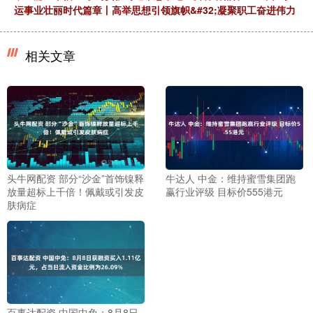
运事业壮丽时代篇章丨高举思想引领旗帜&#32;凝聚职工奋进伟力
相关文章
头牛网配资 部分“沙金”首饰镍释
牛达人 中金：维持蜜雪集团跑
放量超标上千倍！佩戴或引发皮
赢行业评级 目标价555港元
肤病症
百事达配资 中国中免：8月8日