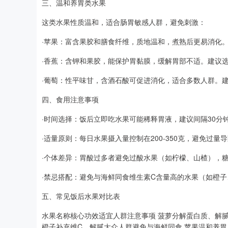
三、温和养胃类水果
这类水果性质温和，适合肠胃敏感人群，避免刺激：
·苹果：富含果胶和膳食纤维，质地温和，煮熟后更易消化
·香蕉：含钾和果胶，能保护胃黏膜，缓解胃部不适。建议
·葡萄：性平味甘，含酒石酸可促进消化，适合多数人群。
四、食用注意事项
·时间选择：饭后立即吃水果可能稀释胃液，建议间隔30分
·适量原则：每日水果摄入量控制在200-350克，避免过量
·个体差异：胃酸过多者避免过酸水果（如柠檬、山楂），糖
·禁忌搭配：避免与海鲜同食维生素C含量高的水果（如橙
五、常见饭后水果对比表
水果名称核心功效适宜人群注意事项 菠萝分解蛋白质、解
橙子补充维C、解腻大众人群避免与海鲜同食 苹果温和养