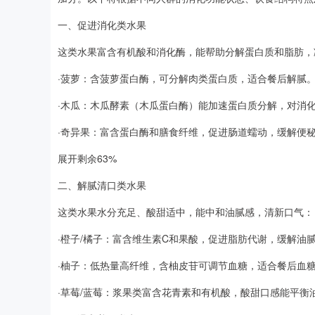
一、促进消化类水果
这类水果富含有机酸和消化酶，能帮助分解蛋白质和脂肪，
·菠萝：含菠萝蛋白酶，可分解肉类蛋白质，适合餐后解腻。
·木瓜：木瓜酵素（木瓜蛋白酶）能加速蛋白质分解，对消
·奇异果：富含蛋白酶和膳食纤维，促进肠道蠕动，缓解便
展开剩余63%
二、解腻清口类水果
这类水果水分充足、酸甜适中，能中和油腻感，清新口气：
·橙子/橘子：富含维生素C和果酸，促进脂肪代谢，缓解油
·柚子：低热量高纤维，含柚皮苷可调节血糖，适合餐后血
·草莓/蓝莓：浆果类富含花青素和有机酸，酸甜口感能平