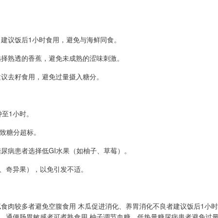
。建议饭后1小时食用，避免与海鲜同食。
选择熟透的香蕉，避免未成熟的涩味刺激。
建议去籽食用，避免过量摄入糖分。
钟至1小时。
导致糖分超标。
尿病患者选择低GI水果（如柚子、草莓）。
子、奇异果），以免引发不适。
腻食肉较多者避免空腹食用 木瓜促进消化、养胃消化不良者建议饭后1小时
胃、通便肠胃敏感者可煮熟食用 柚子调节血糖、低热量糖尿病患者避免过